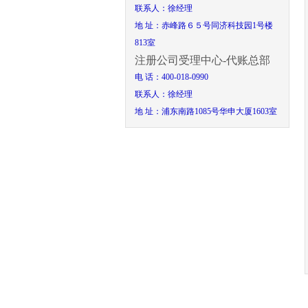
联系人：徐经理
地 址：赤峰路６５号同济科技园1号楼
813室
注册公司受理中心-代账总部
电 话：
400-018-0990
联系人：
徐经理
地 址：浦东南路1085号华申大厦1603室